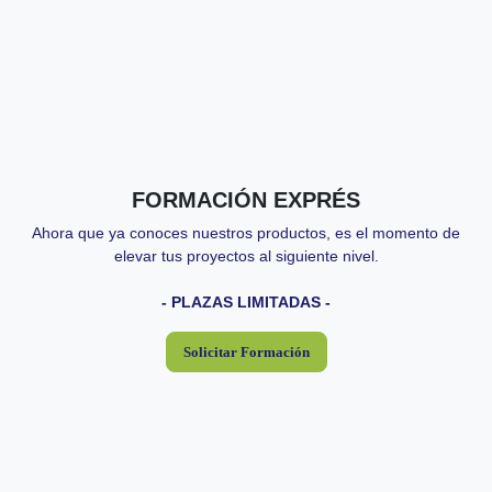
Descripción:
Ahora que ya conoces nuestros productos, es el momento de
elevar tus proyectos al siguiente nivel.
- PLAZAS LIMITADAS -
3-4 horas
Duración:
Gratis* para clientes activos
Importe:
FORMACIÓN EXPRÉS
Próximas fechas:
Ahora que ya conoces nuestros productos, es el momento de
elevar tus proyectos al siguiente nivel.
- PLAZAS LIMITADAS -
Solicitar Formación