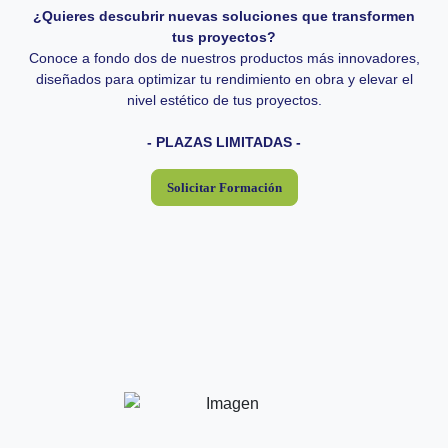
¿Quieres descubrir nuevas soluciones que transformen
99,90€/persona Precios sin IVA
Importe:
tus proyectos?
Conoce a fondo dos de nuestros productos más innovadores,
Próximas fechas:
diseñados para optimizar tu rendimiento en obra y elevar el
nivel estético de tus proyectos.
- PLAZAS LIMITADAS -
Solicitar Formación