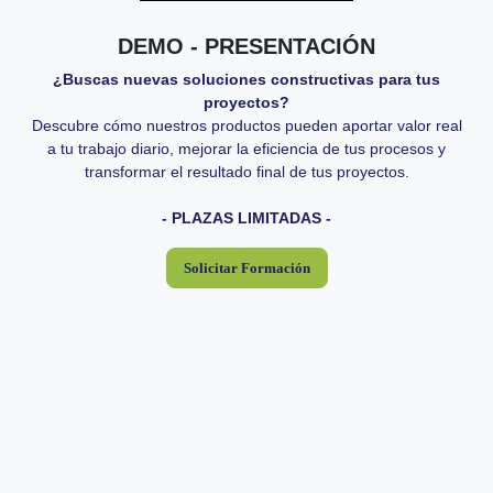
- PLAZAS LIMITADAS -
DEMO - PRESENTACIÓN
4-6 horas
Duración:
¿Buscas nuevas soluciones constructivas para tus
45.00 €/persona (IVA no incluido)
Importe:
proyectos?
Descubre cómo nuestros productos pueden aportar valor real
Próximas fechas:
a tu trabajo diario, mejorar la eficiencia de tus procesos y
transformar el resultado final de tus proyectos.
- PLAZAS LIMITADAS -
Solicitar Formación