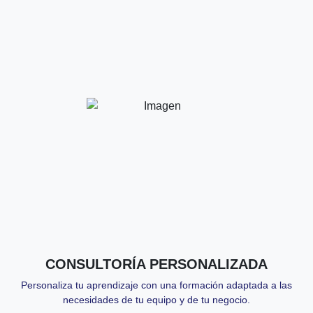
Descripción:
Personaliza tu aprendizaje con una formación adaptada a las
necesidades de tu equipo y de tu negocio.
A consultar
Duración:
A valorar según necesidades del cliente
Importe:
Próximas fechas:
CONSULTORÍA PERSONALIZADA
Personaliza tu aprendizaje con una formación adaptada a las
necesidades de tu equipo y de tu negocio.