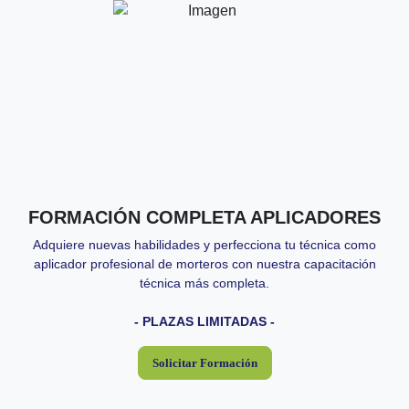
Descripción:
Adquiere nuevas habilidades y perfecciona tu técnica como
aplicador profesional de morteros con nuestra capacitación
técnica más completa.
- PLAZAS LIMITADAS -
13 horas (2 días)
Duración:
FORMACIÓN COMPLETA APLICADORES
Con hotel: 285€/persona. Sin hotel: 135€/persona.
Importe:
Precios sin IVA
Adquiere nuevas habilidades y perfecciona tu técnica como
aplicador profesional de morteros con nuestra capacitación
Próximas fechas:
técnica más completa.
- PLAZAS LIMITADAS -
Solicitar Formación